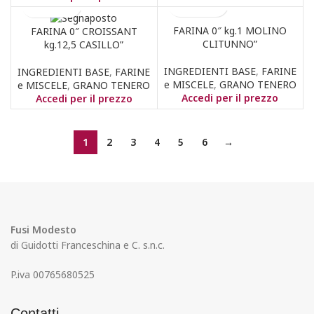
FARINA 0″ kg.1 MOLINO
FARINA 0″ CROISSANT
CLITUNNO”
kg.12,5 CASILLO”
INGREDIENTI BASE
,
FARINE
INGREDIENTI BASE
,
FARINE
e MISCELE
,
GRANO TENERO
e MISCELE
,
GRANO TENERO
Accedi per il prezzo
Accedi per il prezzo
1
2
3
4
5
6
→
Fusi Modesto
di Guidotti Franceschina e C. s.n.c.
P.iva 00765680525
Contatti