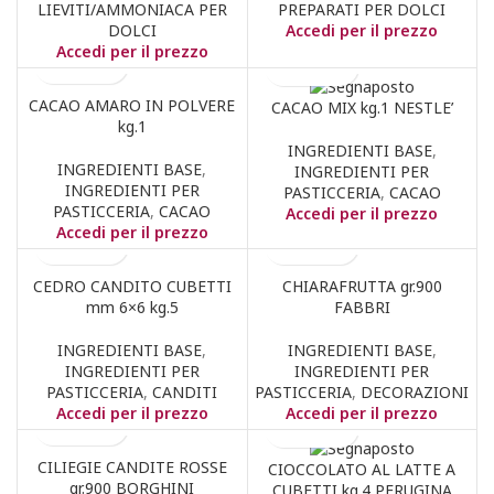
LIEVITI/AMMONIACA PER
PREPARATI PER DOLCI
DOLCI
Accedi per il prezzo
Accedi per il prezzo
CACAO AMARO IN POLVERE
CACAO MIX kg.1 NESTLE’
kg.1
INGREDIENTI BASE
,
INGREDIENTI BASE
,
INGREDIENTI PER
INGREDIENTI PER
PASTICCERIA
,
CACAO
PASTICCERIA
,
CACAO
Accedi per il prezzo
Accedi per il prezzo
CEDRO CANDITO CUBETTI
CHIARAFRUTTA gr.900
mm 6×6 kg.5
FABBRI
INGREDIENTI BASE
,
INGREDIENTI BASE
,
INGREDIENTI PER
INGREDIENTI PER
PASTICCERIA
,
CANDITI
PASTICCERIA
,
DECORAZIONI
Accedi per il prezzo
Accedi per il prezzo
CILIEGIE CANDITE ROSSE
CIOCCOLATO AL LATTE A
gr.900 BORGHINI
CUBETTI kg.4 PERUGINA