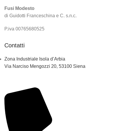
Fusi Modesto
di Guidotti Franceschina e C. s.n.c.
P.iva 00765680525
Contatti
Zona Industriale Isola d’Arbia
Via Narciso Mengozzi 20, 53100 Siena