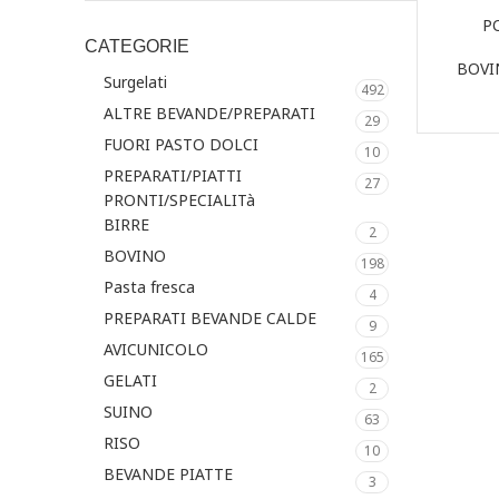
P
CATEGORIE
BOVI
Surgelati
492
ALTRE BEVANDE/PREPARATI
29
FUORI PASTO DOLCI
10
PREPARATI/PIATTI
27
PRONTI/SPECIALITà
BIRRE
2
BOVINO
198
Pasta fresca
4
PREPARATI BEVANDE CALDE
9
AVICUNICOLO
165
GELATI
2
SUINO
63
RISO
10
BEVANDE PIATTE
3