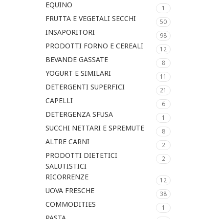
EQUINO
1
FRUTTA E VEGETALI SECCHI
50
INSAPORITORI
98
PRODOTTI FORNO E CEREALI
12
BEVANDE GASSATE
8
YOGURT E SIMILARI
11
DETERGENTI SUPERFICI
21
CAPELLI
6
DETERGENZA SFUSA
1
SUCCHI NETTARI E SPREMUTE
8
ALTRE CARNI
2
PRODOTTI DIETETICI
2
SALUTISTICI
RICORRENZE
12
UOVA FRESCHE
38
COMMODITIES
1
PASTA