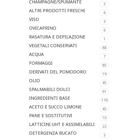
CHAMPAGNE/SPUMANTE
3
ALTRI PRODOTTI FRESCHI
6
VISO
3
OVICAPRINO
6
RASATURA E DEPILAZIONE
1
VEGETALI CONSERVATI
88
ACQUA
7
FORMAGGI
85
DERIVATI DEL POMODORO
19
OLIO
45
SPALMABILI DOLCI
61
INGREDIENTI BASE
176
ACETO E SUCCO LIMONE
45
PANE E SOSTITUTIVI
10
LATTICINI UHT E ASSIMILABILI
23
DETERGENZA BUCATO
3