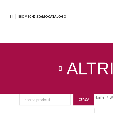
HOME
CHI SIAMO
CATALOGO
ALTR
Home
B
CERCA