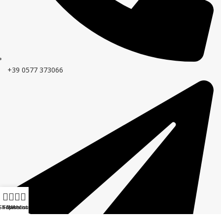
+39 0577 373066
Shop
Filters
Wishlist
Account