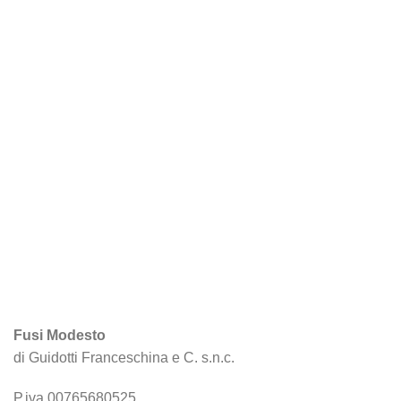
Fusi Modesto
di Guidotti Franceschina e C. s.n.c.
P.iva 00765680525