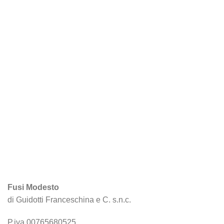
Fusi Modesto
di Guidotti Franceschina e C. s.n.c.
P.iva 00765680525