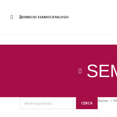
HOME
CHI SIAMO
CATALOGO
SE
Home
P
CERCA