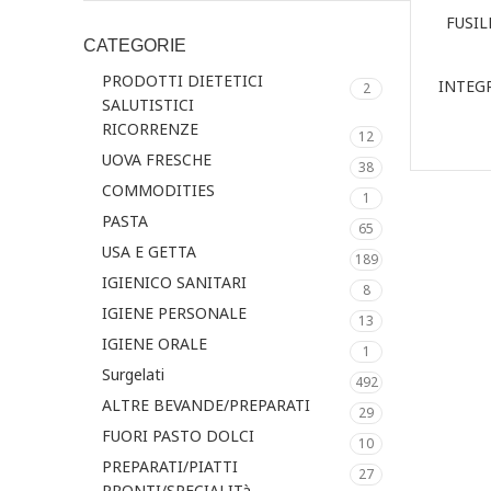
FUSIL
CATEGORIE
PRODOTTI DIETETICI
INTEG
2
SALUTISTICI
RICORRENZE
12
UOVA FRESCHE
38
COMMODITIES
1
PASTA
65
USA E GETTA
189
IGIENICO SANITARI
8
IGIENE PERSONALE
13
IGIENE ORALE
1
Surgelati
492
ALTRE BEVANDE/PREPARATI
29
FUORI PASTO DOLCI
10
PREPARATI/PIATTI
27
PRONTI/SPECIALITà