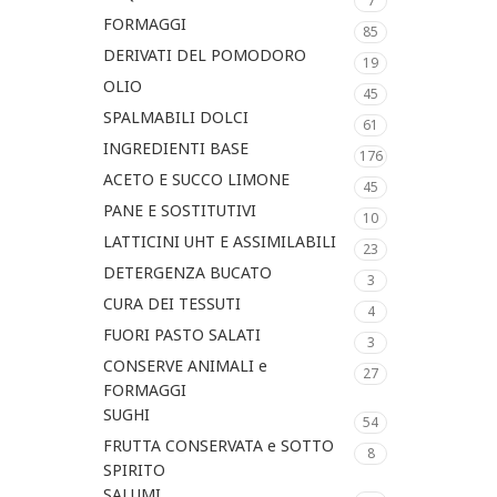
7
FORMAGGI
85
DERIVATI DEL POMODORO
19
OLIO
45
SPALMABILI DOLCI
61
INGREDIENTI BASE
176
ACETO E SUCCO LIMONE
45
PANE E SOSTITUTIVI
10
LATTICINI UHT E ASSIMILABILI
23
DETERGENZA BUCATO
3
CURA DEI TESSUTI
4
FUORI PASTO SALATI
3
CONSERVE ANIMALI e
27
FORMAGGI
SUGHI
54
FRUTTA CONSERVATA e SOTTO
8
SPIRITO
SALUMI