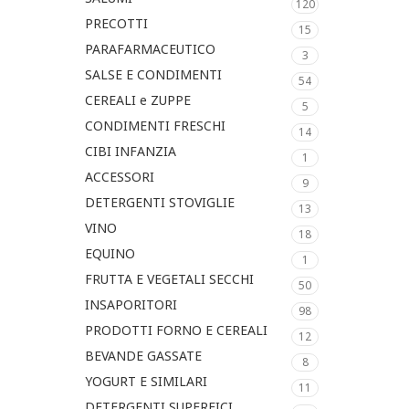
120
PRECOTTI
15
PARAFARMACEUTICO
3
SALSE E CONDIMENTI
54
CEREALI e ZUPPE
5
CONDIMENTI FRESCHI
14
CIBI INFANZIA
1
ACCESSORI
9
DETERGENTI STOVIGLIE
13
VINO
18
EQUINO
1
FRUTTA E VEGETALI SECCHI
50
INSAPORITORI
98
PRODOTTI FORNO E CEREALI
12
BEVANDE GASSATE
8
YOGURT E SIMILARI
11
DETERGENTI SUPERFICI