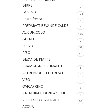
BIRRE
2
BOVINO
198
Pasta fresca
4
PREPARATI BEVANDE CALDE
9
AVICUNICOLO
165
GELATI
2
SUINO
63
RISO
10
BEVANDE PIATTE
3
CHAMPAGNE/SPUMANTE
3
ALTRI PRODOTTI FRESCHI
6
VISO
3
OVICAPRINO
6
RASATURA E DEPILAZIONE
1
VEGETALI CONSERVATI
88
ACQUA