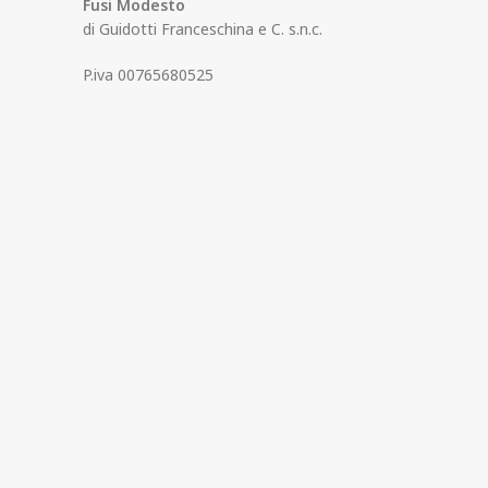
Fusi Modesto
di Guidotti Franceschina e C. s.n.c.
P.iva 00765680525