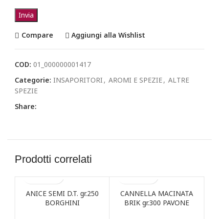
Compare
Aggiungi alla Wishlist
COD:
01_000000001417
Categorie:
INSAPORITORI
,
AROMI E SPEZIE
,
ALTRE
SPEZIE
Share:
Prodotti correlati
ANICE SEMI D.T. gr.250
CANNELLA MACINATA
C
BORGHINI
BRIK gr.300 PAVONE