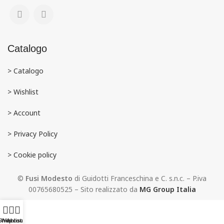
Catalogo
> Catalogo
> Wishlist
> Account
>
Privacy Policy
> Cookie policy
©
Fusi Modesto
di Guidotti Franceschina e C. s.n.c. – P.iva
00765680525 – Sito realizzato da
MG Group Italia
Shop
Wishlist
Account