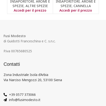
INSAPORITORI
,
AROMI E
INSAPORITORI
,
AROMI E
IN
SPEZIE
,
ALTRE SPEZIE
SPEZIE
,
CANNELLA
SP
Accedi per il prezzo
Accedi per il prezzo
Fusi Modesto
di Guidotti Franceschina e C. s.n.c.
P.iva 00765680525
Contatti
Zona Industriale Isola d’Arbia
Via Narciso Mengozzi 20, 53100 Siena
+39 0577 373066
info@fusimodesto.it