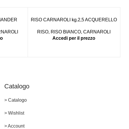
VIANDER
RISO CARNAROLI kg.2,5 ACQUERELLO
NAROLI
RISO
,
RISO BIANCO
,
CARNAROLI
zo
Accedi per il prezzo
R
Catalogo
> Catalogo
> Wishlist
> Account