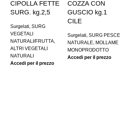
CIPOLLA FETTE
COZZA CON
SURG. kg.2,5
GUSCIO kg.1
CILE
Surgelati
,
SURG
VEGETALI
Surgelati
,
SURG PESCE
NATURALI/FRUTTA
,
NATURALE
,
MOLLAME
ALTRI VEGETALI
MONOPRODOTTO
C
NATURALI
Accedi per il prezzo
Accedi per il prezzo
NA
S
Sur
PA
PR
Acc