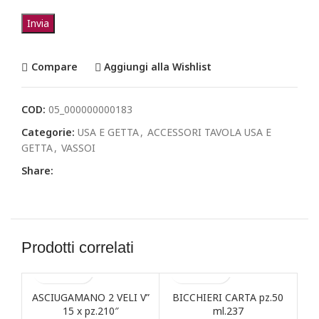
Compare
Aggiungi alla Wishlist
COD:
05_000000000183
Categorie:
USA E GETTA
,
ACCESSORI TAVOLA USA E
GETTA
,
VASSOI
Share:
Prodotti correlati
ASCIUGAMANO 2 VELI V”
BICCHIERI CARTA pz.50
BOB
15 x pz.210″
ml.237