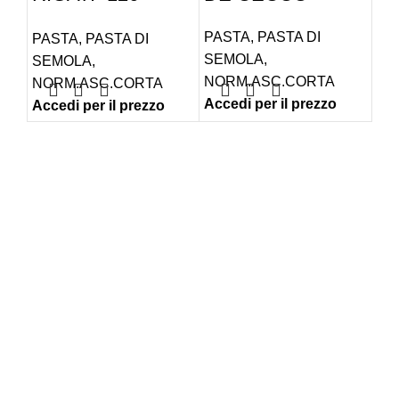
gr.500 DE
BA
PASTA
,
PASTA DI
PASTA
,
PASTA DI
PA
CECCO
SEMOLA
,
SEMOLA
,
IN
NORM.ASC.CORTA
NORM.ASC.CORTA
SE
Accedi per il prezzo
Accedi per il prezzo
Acc