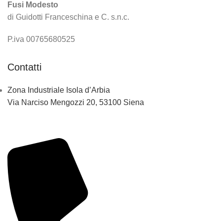
Fusi Modesto
di Guidotti Franceschina e C. s.n.c.
P.iva 00765680525
Contatti
Zona Industriale Isola d’Arbia
Via Narciso Mengozzi 20, 53100 Siena