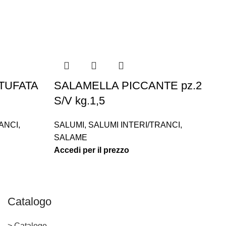
TUFATA
SALAMELLA PICCANTE pz.2
S
S/V kg.1,5
S
ANCI
,
SALUMI
,
SALUMI INTERI/TRANCI
,
SA
SALAME
S
Accedi per il prezzo
Ac
Catalogo
> Catalogo